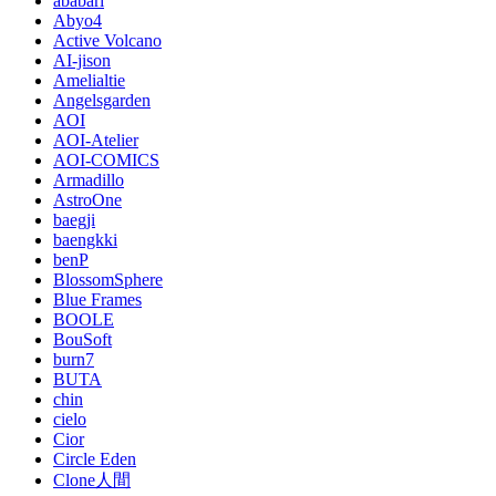
ababari
Abyo4
Active Volcano
AI-jison
Amelialtie
Angelsgarden
AOI
AOI-Atelier
AOI-COMICS
Armadillo
AstroOne
baegji
baengkki
benP
BlossomSphere
Blue Frames
BOOLE
BouSoft
burn7
BUTA
chin
cielo
Cior
Circle Eden
Clone人間