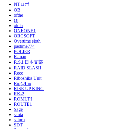
NTロボ
OB
ofthe
Oj
okita
ONEONE1
ORCSOFT
Overtime sloth
pastime774
POLIER
R-man
R.S.I.日本支部
RAID SLASH
Reco
Riboshika Unit
Rip@Lip
RISE UP KING
RK-2
ROMUPI
ROUTE1
Sage
santa
saturn
SDT