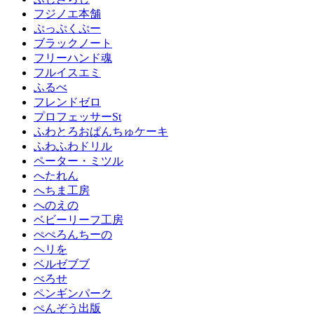
フジノエ本舗
ぷっぷくぷー
ブラックノート
フリーハンド魂
フルイスエミ
ふるべ
フレンドゼロ
プロフェッサーSt
ふわとろおぱんちゅケーキ
ふわふわドリル
ペーター・ミツル
へたれん
へちま工房
へのえの
ベビーリーフ工房
ぺぺろんちーの
ヘリを
ベルゼブブ
べろせ
ペンギンパーク
ぺんぞう出版