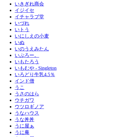
いきぎれ商会
イジイセ
イチャラブ堂
いづれ
いトう
いにしえの小麦
いぬ
いのうえみたん
いぶろー。
いもたろう
いもむや - Singleton
いろどり牛乳4.5％
インド僧
うこ
うさのはら
ウチガワ
ウツロギノア
うなハウス
うな丼丼
うに屋ぁ
うに庵