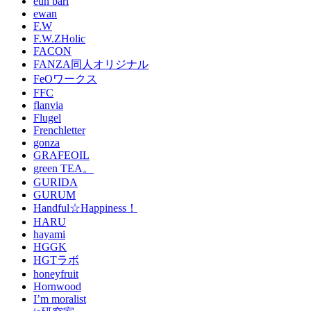
eun bari
ewan
F.W
F.W.ZHolic
FACON
FANZA同人オリジナル
FeOワークス
FFC
flanvia
Flugel
Frenchletter
gonza
GRAFEOIL
green TEA。
GURIDA
GURUM
Handful☆Happiness！
HARU
hayami
HGGK
HGTラボ
honeyfruit
Hornwood
I’m moralist