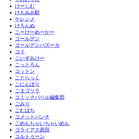
けーしむ
けもみみ駅
ケレンメ
けろんぬ
こーひーめーかー
ゴールデン
ゴールデンバズーカ
コイ
こいずみけー
こっとろん
コットン
ことらっく
こにんぽり
ごまゴリラ
コミックバベル編集部
ごみり
ごむはち
コメットパンチ
ごめんちゃいちゃいめん
ゴライアス原田
コルトゥーン