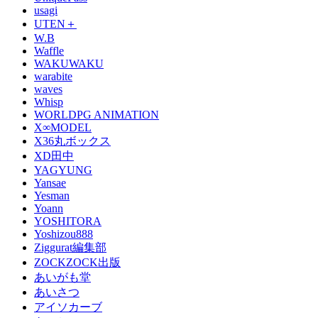
usagi
UTEN＋
W.B
Waffle
WAKUWAKU
warabite
waves
Whisp
WORLDPG ANIMATION
X∞MODEL
X36丸ボックス
XD田中
YAGYUNG
Yansae
Yesman
Yoann
YOSHITORA
Yoshizou888
Ziggurat編集部
ZOCKZOCK出版
あいがも堂
あいさつ
アイソカーブ