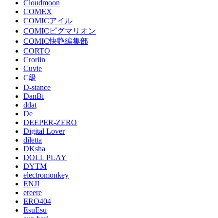
Cloudmoon
COMEX
COMICアイル
COMICピグマリオン
COMIC快艶編集部
CORTO
Croriin
Cuvie
C級
D-stance
DanBi
ddat
De
DEEPER-ZERO
Digital Lover
diletta
DKsha
DOLL PLAY
DYTM
electromonkey
ENJI
ereere
ERO404
EsuEsu