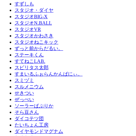
すずしも
スタジオ・ダイヤ
スタジオBIG-X
スタジオN.BALL
スタジオVR
スタジオかわさき
スタジオねこキック
ずっと前からだるい。
ステーキくん
すてねこLAB.
スピリタス太郎
すまいるふぉらんかんぱにぃ。
スミヅミ
スルメニウム
せきつい
ぜっぺい
ソーラーぱぷりか
そら豆さん
ダイコテツ団
たいちょん工房
ダイヤモンドマグナム