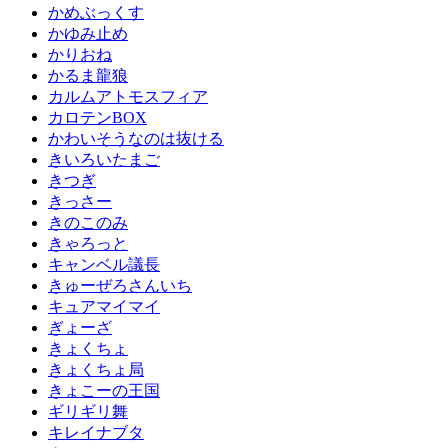
かめぶっくす
かゆみ止め
かりおね
かるま龍狼
カルムアトモスフィア
カロテンBOX
かわいそうなのは抜ける
きいろいたまご
きつぎ
きっさー
きのこのみ
きゃろっと
キャンベル議長
きゅーぜろさんいち
キュアマイマイ
ぎょーざ
きょくちょ
きょくちょ局
きょこーの王国
ギリギリ舞
キレイナブタ