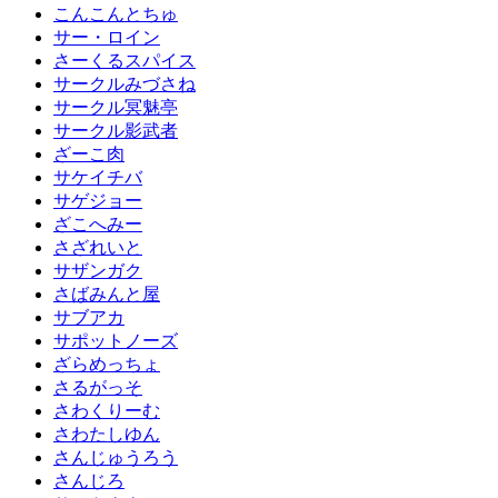
こんこんとちゅ
サー・ロイン
さーくるスパイス
サークルみづさね
サークル冥魅亭
サークル影武者
ざーこ肉
サケイチバ
サゲジョー
ざこへみー
さざれいと
サザンガク
さばみんと屋
サブアカ
サポットノーズ
ざらめっちょ
さるがっそ
さわくりーむ
さわたしゆん
さんじゅうろう
さんじろ