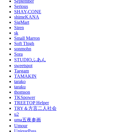
September
Serious
SHAY-CONE
shimeKANA
SigMart
Siren
sk
Small Marron
Soft Thigh
sonmohn
Sora
STUDIOふあん
sweetspot
Taegam
TAMAKIN
tarako
taraku
thomson
TKSpower
TREETOP Helper
TRY＆方言二人社会
u2
uma五夜参画
Umour
UniquePass