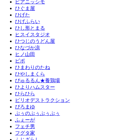
ピアニッシモ
ひぐま屋
ひげた
ひげふらい
ひし形とまる
ヒスイスタジオ
ひつじのうどん屋
ひなづか凉
ヒノ山田
ピポ
ひまわりのたね
ひやしまくら
びゅるるん★養鶏場
ひよりハムスター
ひらひら
ピリオデストラクション
ぴろまゆ
ぷぅのぷぅぷぅぷぅ
ふぇーが
フェチ男
フグタ家
ふじざらし