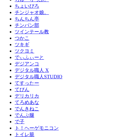
ちょいぴろ
チンジャオ娘。
ちんちん亭
チンパン部
ツインテール教
つかこ
ツキギ
ツクヨミ
でぃふぃーと
デジアンコ
デジタル職人 X
デジタル職人STUDIO
てすったー
てびん
デリカリカ
てろめあな
でんきねこ
でんぶ腿
で子
ト！ヘーゲモニコン
トイレ籠