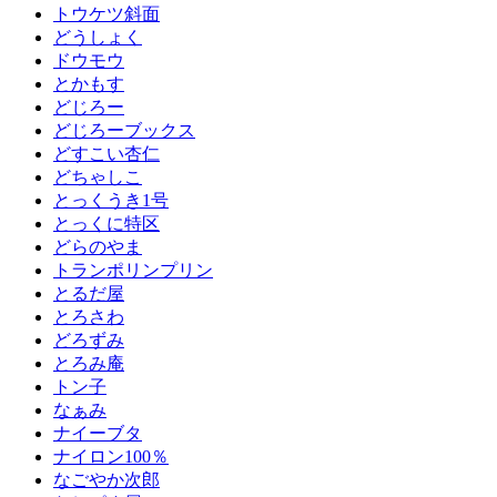
トウケツ斜面
どうしょく
ドウモウ
とかもす
どじろー
どじろーブックス
どすこい杏仁
どちゃしこ
とっくうき1号
とっくに特区
どらのやま
トランポリンプリン
とるだ屋
とろさわ
どろずみ
とろみ庵
トン子
なぁみ
ナイーブタ
ナイロン100％
なごやか次郎