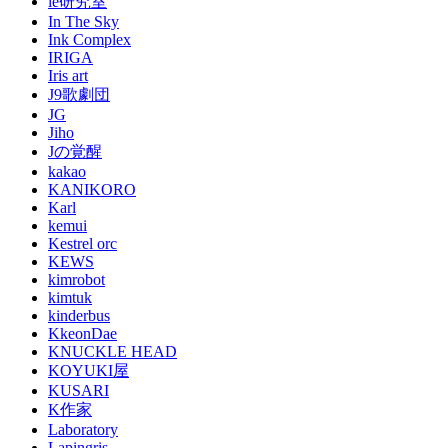
ie研究室
In The Sky
Ink Complex
IRIGA
Iris art
J9歌劇団
JG
Jiho
Jの覚醒
kakao
KANIKORO
Karl
kemui
Kestrel orc
KEWS
kimrobot
kimtuk
kinderbus
KkeonDae
KNUCKLE HEAD
KOYUKI屋
KUSARI
K作家
Laboratory
Lapingris